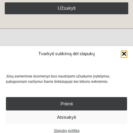
Užsakyti
+370 611 79444
Tvarkyti sutikimą dėl slapukų
Privatumo politika
Taisyklės
Kontaktai
Jūsų asmeniniai duomenys bus naudojami užsakymo įvykdymui,
patogesniam naršymui šiame tinklalapyje bei kitoms reikmėmis.
Priimti
Atsisakyti
Slapukų politika
daoyoga.lt 2025