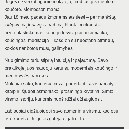
Jogos ir sveikatingumo mokytoja, meditacijos mentorė,
koučerė. Montessori mama.
Jau 18 metų padedu žmonėms atsitiesti – per mankštą,
kvėpavimą ir savęs atradimą. Nuolat mokausi –
neuroplastiškumas, kūno judesys, psichosomatika,
koučingas, meditacija – kasdien su nuostaba atrandu,
kokios neribotos mūsų galimybės.
Nuo gimimo turiu stiprią intuiciją ir pajautimą. Savo
praktikoje juos naudoju kartu su moderniais koučingo ir
mentorystės įrankiais.
Mokiniai sako, kad esu mūza, padedanti save pamatyti
kitaip ir išjudėti asmeniškai prasminga kryptimi. Šimtai
virsmo istorijų, kuriomis nuoširdžiai džiaugiuosi.
Labiausiai didžiuojuosi savo asmeniniu virsmu, kad esu
ten, kur esu. Jeigu aš galėjau, gali ir Tu.