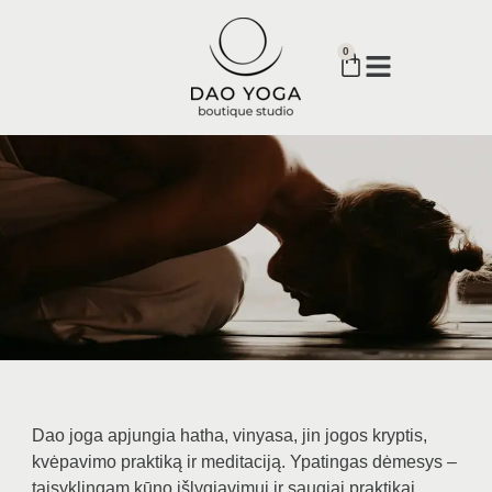
0
Dao joga apjungia hatha, vinyasa, jin jogos kryptis,
kvėpavimo praktiką ir meditaciją. Ypatingas dėmesys –
taisyklingam kūno išlygiavimui ir saugiai praktikai.