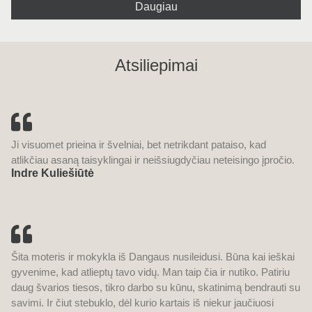
Daugiau
Atsiliepimai
Ji visuomet prieina ir švelniai, bet netrikdant pataiso, kad
atlikčiau asaną taisyklingai ir neišsiugdyčiau neteisingo įpročio.
Indre Kuliešiūtė
Šita moteris ir mokykla iš Dangaus nusileidusi. Būna kai ieškai
gyvenime, kad atlieptų tavo vidų. Man taip čia ir nutiko. Patiriu
daug švarios tiesos, tikro darbo su kūnu, skatinimą bendrauti su
savimi. Ir čiut stebuklo, dėl kurio kartais iš niekur jaučiuosi