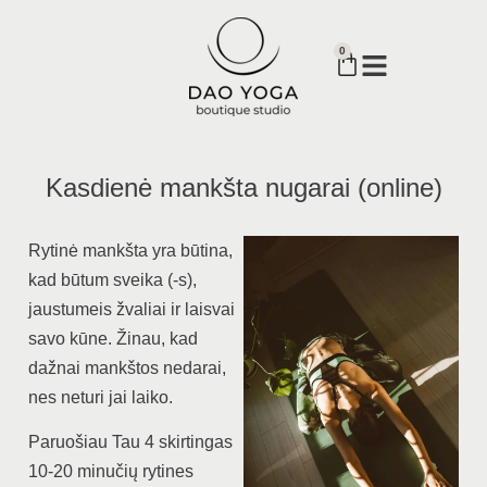
0
Kasdienė mankšta nugarai (online)
Rytinė mankšta yra būtina,
kad būtum sveika (-s),
jaustumeis žvaliai ir laisvai
savo kūne. Žinau, kad
dažnai mankštos nedarai,
nes neturi jai laiko.
Paruošiau Tau 4 skirtingas
10-20 minučių rytines