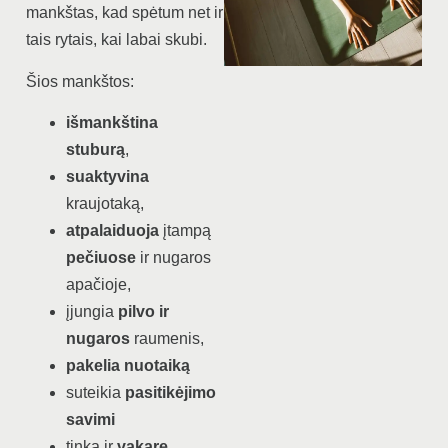
mankštas, kad spėtum net ir
tais rytais, kai labai skubi.
Šios mankštos:
išmankština
stuburą
,
suaktyvina
kraujotaką,
atpalaiduoja
įtampą
pečiuose
ir nugaros
apačioje,
įjungia
pilvo ir
nugaros
raumenis,
pakelia nuotaiką
suteikia
pasitikėjimo
savimi
tinka ir
vakare
.