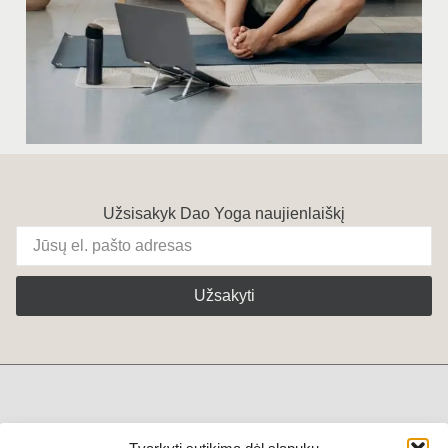
Užsisakyk Dao Yoga naujienlaiškį
Užsakyti
+370 611 79444