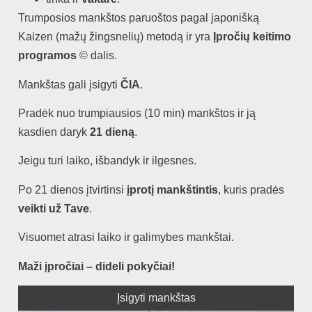
Trumposios mankštos paruoštos pagal japonišką
Kaizen (mažų žingsnelių) metodą ir yra
Įpročių keitimo
programos
© dalis.
Mankštas gali įsigyti
ČIA
.
Pradėk nuo trumpiausios (10 min) mankštos ir ją
kasdien daryk
21 dieną
.
Jeigu turi laiko, išbandyk ir ilgesnes.
Po 21 dienos įtvirtinsi
įprotį mankštintis
, kuris pradės
veikti už Tave
.
Visuomet atrasi laiko ir galimybes mankštai.
Maži įpročiai – dideli pokyčiai!
Įsigyti mankštas