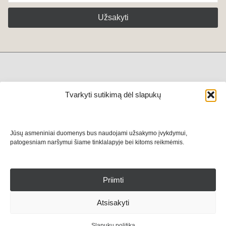
Užsakyti
+370 611 79444
Tvarkyti sutikimą dėl slapukų
Privatumo politika
Taisyklės
Kontaktai
Jūsų asmeniniai duomenys bus naudojami užsakymo įvykdymui,
patogesniam naršymui šiame tinklalapyje bei kitoms reikmėmis.
Priimti
Atsisakyti
Slapukų politika