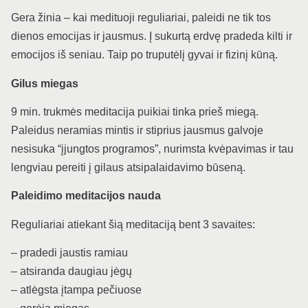
Gera žinia – kai medituoji reguliariai, paleidi ne tik tos
dienos emocijas ir jausmus. Į sukurtą erdvę pradeda kilti ir
emocijos iš seniau. Taip po truputėlį gyvai ir fizinį kūną.
Gilus miegas
9 min. trukmės meditacija puikiai tinka prieš miegą.
Paleidus neramias mintis ir stiprius jausmus galvoje
nesisuka “įjungtos programos”, nurimsta kvėpavimas ir tau
lengviau pereiti į gilaus atsipalaidavimo būseną.
Paleidimo meditacijos nauda
Reguliariai atiekant šią meditaciją bent 3 savaites:
– pradedi jaustis ramiau
– atsiranda daugiau jėgų
– atlėgsta įtampa pečiuose