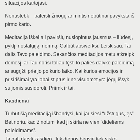
situacijos kartojasi.
Nenustebk – paleisti žmogų ar mintis nebūtinai pavyksta iš
pirmo karto.
Meditacija iškelia į paviršių nuslopintus jausmus – liūdesį,
pyktį, nostalgiją, nerimą. Galbūt apsiverksi. Leisk sau. Tai
dalis Tavo paleidimo. Sekančios meditacijos metu atkreipk
dėmesį, ar Tau norisi toliau tęsti to paties dalyko paleidimą
ar sugrįžti prie jo po kurio laiko. Kai kurios emocijos ir
prisirišimai yra labai stiprūs ir ne visuomet yra jėgų išsyk
su jomis susidoroti. Priimk ir tai.
Kasdienai
Turbūt šią meditaciją išbandysi, kai jausiesi “užstrigus,-ęs”.
Bet noriu, kad žinotum, kad ji skirta ne vien “dideliems
paleidimams”.
Ją gali daryti kasdien. Juk dienos bėgyje tiek visko