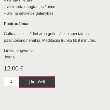
– gerėja miegas
– atsiranda daugiau įkvėpimo
– ateina netikėtos galimybės
Pasiruošimas
Galima atlikti sėdint arba gulint. Jokio specialaus
pasiruošimo nereikia. Meditacija trunka tik 9 minutes.
Linkiu lengvumo,
Joana
12,00
€
Į krepšelį