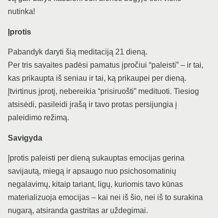
nutinka!
Įprotis
Pabandyk daryti šią meditaciją 21 dieną.
Per tris savaites padėsi pamatus įpročiui “paleisti” – ir tai,
kas prikaupta iš seniau ir tai, ką prikaupei per dieną.
Įtvirtinus įprotį, nebereikia “prisiruošti” medituoti. Tiesiog
atsisėdi, pasileidi įrašą ir tavo protas persijungia į
paleidimo režimą.
Savigyda
Įprotis paleisti per dieną sukauptas emocijas gerina
savijautą, miegą ir apsaugo nuo psichosomatinių
negalavimų, kitaip tariant, ligų, kuriomis tavo kūnas
materializuoja emocijas – kai nei iš šio, nei iš to surakina
nugarą, atsiranda gastritas ar uždegimai.