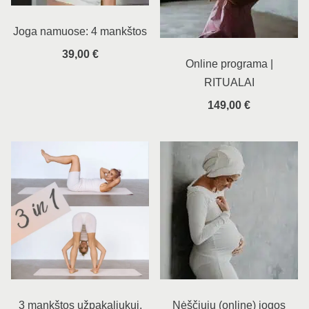
Joga namuose: 4 mankštos
39,00
€
Online programa |
RITUALAI
149,00
€
3 mankštos užpakaliukui,
Nėščiųjų (online) jogos