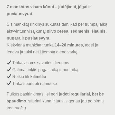
7 mankštos visam kūnui – judėjimui, jėgai ir
pusiausvyrai.
Šis mankštų rinkinys sukurtas tam, kad per trumpą laiką
aktyvintum visą kūną:
pilvo presą, sėdmenis, šlaunis,
nugarą ir pusiausvyrą
.
Kiekviena mankšta trunka
14–26 minutes
, todėl ją
lengva įtraukti net į įtemptą dienotvarkę.
Tinka visoms savaitės dienoms
Galima rinktis pagal laiką ir nuotaiką
Reikia tik
kilimėlio
Tinka sportuoti namuose
Puikus pasirinkimas, jei nori
judėti reguliariai, bet be
spaudimo
, stiprinti kūną ir jaustis geriau jau po pirmų
treniruočių.