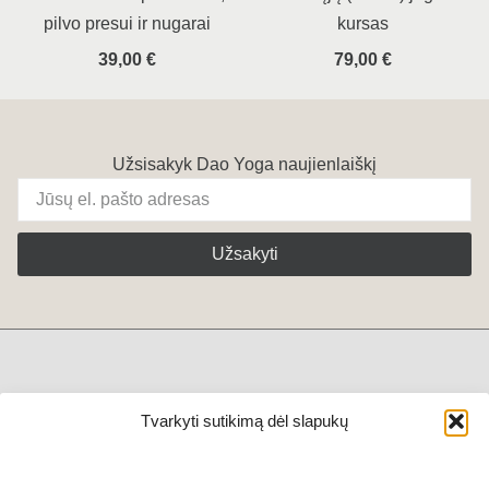
pilvo presui ir nugarai
kursas
39,00
€
79,00
€
Užsisakyk Dao Yoga naujienlaiškį
Užsakyti
+370 611 79444
Tvarkyti sutikimą dėl slapukų
Privatumo politika
Taisyklės